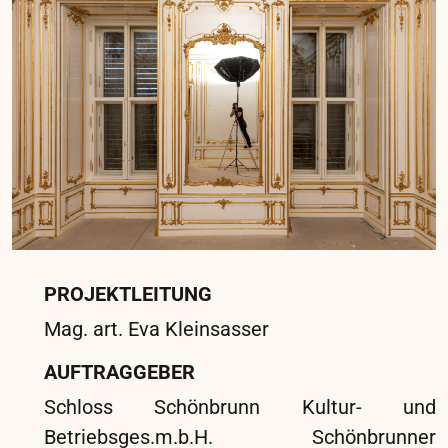
PROJEKTLEITUNG
Mag. art. Eva Kleinsasser
AUFTRAGGEBER
Universalmuseum Joanneum, Mariahilfer
Platz 2-4, 8020 Graz
STANDORT
Erzherzog Johann Museum, Schloss Stainz,
Schlossplatz 1, 8510 Stainz
ARBEITSORT
Atelier, Schießstattgasse 18, 8010 Graz