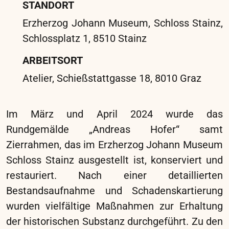
restauriert. Im ersten Abschnitt standen die
Gemälde der Seitenaltäre und des Mittelschiffs
im Fokus, darunter das „Verkündigungsbild“ von
Pietro de Pomis (1618). Das Bild, mehrfach
übermalt, beschnitten und auf drei verklebte
Leinwände dubliert, zeigte zahlreiche Schnitte
und Schäden. Vermutlich wurde es in den
1760er Jahren aus zwei Werken de Pomis’
zusammengefügt. Nach der Reinigung und
Entfernung von Firnis und Übermalungen
kamen umfangreiche Schnitte und Fehlstellen
zum Vorschein. Die Restaurierung umfasste
das Wiederverkleben der Schnitte, das Kitten
und die Integration der Fehlstellen, wobei die
Restauriergeschichte sichtbar blieb. Das