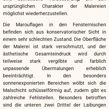
PROJEKTLEITUNG
Mag. art. Eva Kleinsasser
AUFTRAGGEBER
Schloss Schönbrunn Kultur- und
Betriebsges.m.b.H. Schönbrunner
Schloßstrasse 47, 1130 Wien
STANDORT
Schloss Schönbrunn, 1.OG, Prunkräume der
Beletage, Westflügel
Im Rahmen dieses Projekts wurde die weiß-