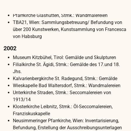
AUFTRAGGEBER
Schloss Eggenberg, Universalmuseum
Joanneum GmbH
STANDORT
Schloss Eggenberg, Eggenberger Allee 90,
8020 Graz
Im Jahr 2024 wurden wir mit der Konservierung
und Restaurierung der wandgebundenen
Ölmalereien in den Fensternischen der
Prunkräume 04, 05 und 10 von Schloss
Eggenberg beauftragt. Die Marouflagen hatten
durch jahrhundertelange klimatische Exposition