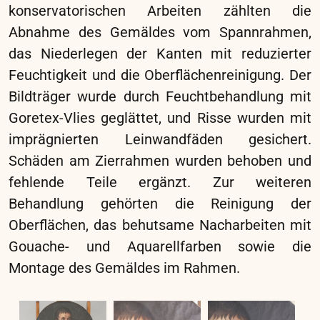
Altarbild des rechten Seitenaltars, ebenfalls de
Pomis zugeschrieben, wurde ähnlich, aber
weniger stark beschädigt, restauriert. Im
zweiten Abschnitt wurden das Hochaltarbild,
die Gemälde im Presbyterium von Franz Ignaz
Flurer, das Votivbild für Erzherzog Karl II (1592,
Jacob de Monte) und das Kanzelbild
bearbeitet. Im dritten Abschnitt 2021 folgten
die Gemälde der Seitenkapellen.