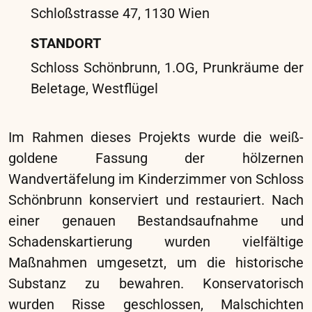
Im März und April 2024 wurde das
Rundgemälde „Andreas Hofer“ samt
Zierrahmen, das im Erzherzog Johann Museum
Schloss Stainz ausgestellt ist, konserviert und
restauriert. Nach einer detaillierten
Bestandsaufnahme und Schadenskartierung
wurden vielfältige Maßnahmen zur Erhaltung
der historischen Substanz durchgeführt. Zu den
konservatorischen Arbeiten zählten die
Abnahme des Gemäldes vom Spannrahmen,
das Niederlegen der Kanten mit reduzierter
Feuchtigkeit und die Oberflächenreinigung. Der
Bildträger wurde durch Feuchtbehandlung mit
Goretex-Vlies geglättet, und Risse wurden mit
imprägnierten Leinwandfäden gesichert.