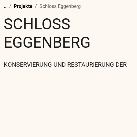
auf.
Zu unseren Aufgaben zählten neben einer
eingehenden Bestandsaufnahme und
maltechnischen Untersuchungen insbesondere
die Festigung der Malschicht und das
Niederlegen der aufgewölbten
Malschichtschollen, die Abnahme sekundärer
Übermalungen und Retuschen sowie die
Ergänzung und Integration von Fehlstellen
sowohl im Bildträger als auch in der Malschicht.