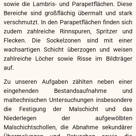
goldene Fassung der hölzernen
Wandvertäfelung im Kinderzimmer von Schloss
Schönbrunn konserviert und restauriert. Nach
einer genauen Bestandsaufnahme und
Schadenskartierung wurden vielfältige
Maßnahmen umgesetzt, um die historische
Substanz zu bewahren. Konservatorisch
wurden Risse geschlossen, Malschichten
gefestigt und Oberflächen gereinigt.
Restauratorisch lag der Fokus auf der
sorgfältigen Integration von Fehlstellen, um ein
stimmiges Gesamtbild zu schaffen.
Mechanische Schäden wurden behoben, und
die Nullflächen erhielten eine neue Fassung.
Alle Arbeiten orientierten sich an dem Ziel, die