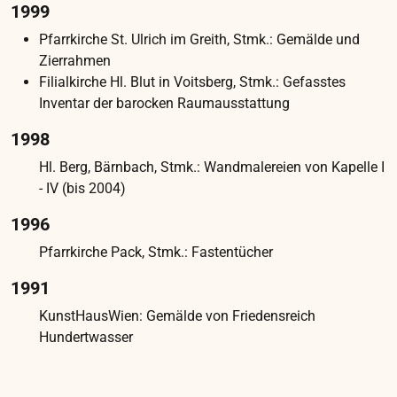
ästhetische Gesamteindruck wird durch
teilweise stark vergilbte und farblich
unpassende Übermalungen erheblich
beeinträchtigt. In den besonders
sonnenexponierten Bereichen wölbt sich die
Malschicht schüsselförmig auf, zudem gibt es
zahlreiche Fehlstellen. Besonders betroffen
sind die unteren zwei Drittel der Laibungen
sowie die Lambris- und Parapetflächen. Diese
Bereiche sind großflächig übermalt und stark
verschmutzt. In den Parapetflächen finden sich
zudem zahlreiche Rinnspuren, Spritzer und
Flecken. Die Sockelzonen sind mit einer
wachsartigen Schicht überzogen und weisen
zahlreiche Löcher sowie Risse im Bildträger