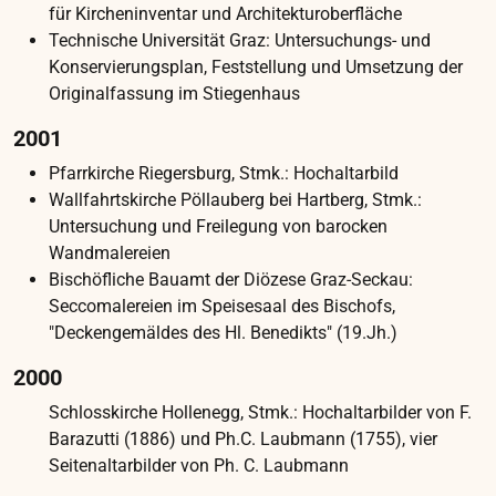
(Sonnenlicht, Wärme und Klimaschwankungen)
erhebliche Schäden erlitten. Das Schadensbild
war geprägt durch eine fragile Malschicht mit
bereits großen Verlusten, mechanischen
Schäden am Bildträger sowie sekundären
Überarbeitungen. Ziel unserer Konservierung
bzw. Restaurierung war die nachhaltige
Stabilisierung der originalen Substanz sowie
eine ästhetische Verbesserung, um den
ursprünglichen Charakter der Malereien
möglichst wiederherzustellen.
Die Marouflagen in den Fensternischen
befinden sich aus konservatorischer Sicht in
einem sehr schlechten Zustand. Die Oberfläche
der Malerei ist stark verschmutzt, und der