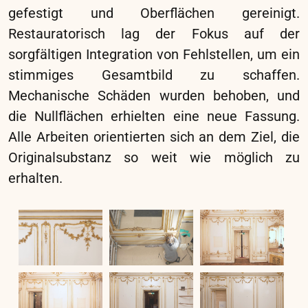
Schäden am Zierrahmen wurden behoben und
fehlende Teile ergänzt. Zur weiteren
Behandlung gehörten die Reinigung der
Oberflächen, das behutsame Nacharbeiten mit
Gouache- und Aquarellfarben sowie die
Montage des Gemäldes im Rahmen.
..
Projekte
Grazer Dom