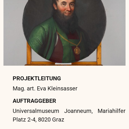
PROJEKTLEITUNG
Mag. art. Eva Kleinsasser
AUFTRAGGEBER
Dompfarramt Graz
STANDORT
Dom, Graz. Burggasse 3, 8010 Graz
ARBEITSORT
Atelier: Schießstattgasse 18, 8010 Graz
In drei Bauabschnitten wurden alle Gemälde
des Grazer Doms umfassend konserviert und